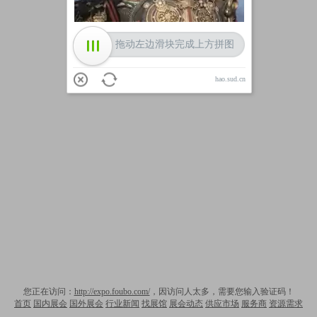
拖动左边滑块完成上方拼图
hao.sud.cn
您正在访问：
http://expo.foubo.com/
，因访问人太多，需要您输入验证码！
首页
国内展会
国外展会
行业新闻
找展馆
展会动态
供应市场
服务商
资源需求