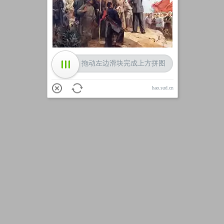
加载中
拖动左边滑块完成上方拼图
hao.sud.cn