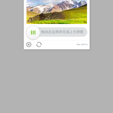
加载中
拖动左边滑块完成上方拼图
hao.sud.cn