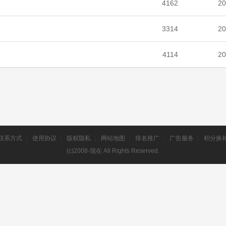
4162
20
3314
20
4114
20
联系方式
|
使用协议
|
版权隐私
|
网站地图
|
排名推广
|
广告服务
|
积分换
(c)2008-现在 All Rights Reserved.